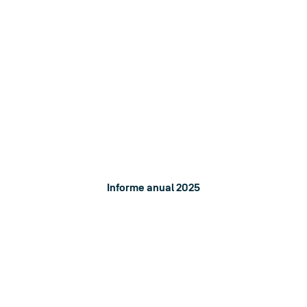
Un mundo más fuerte
Queremos tener un impacto positivo reduciendo nuestra
huella ambiental y ayudando a formar personas y
comunidades más fuertes.
Informe anual 2025