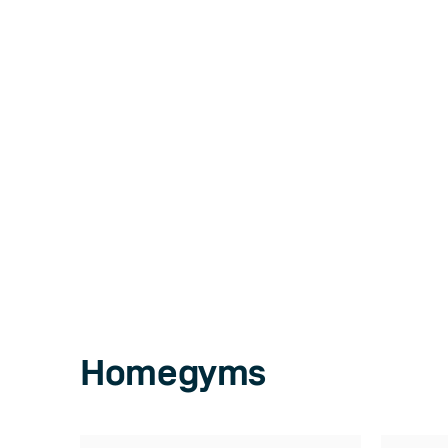
Case Studi
Entdecke aktuelle Projekte und erhalte E
in die besten Einrichtungen, Wettkämpf
Homegyms weltweit.
Homegyms