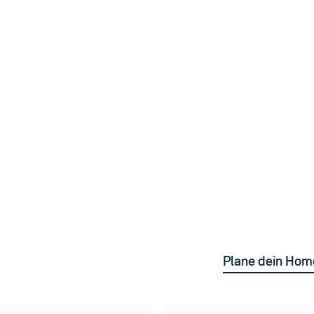
es
inblicke
en und
Plane dein Ho